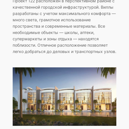
Проект 122 расположен в перспективном районе с
качественной городской инфраструктурой. Виллы
разработаны с учетом максимального комфорта —
много света, грамотное использование
пространства и современные материалы. Все
необходимые объекты — школы, аптеки,
супермаркеты и зоны отдыха — находятся
поблизости. Отличное расположение позволяет
легко добраться до деловых и транспортных узлов.