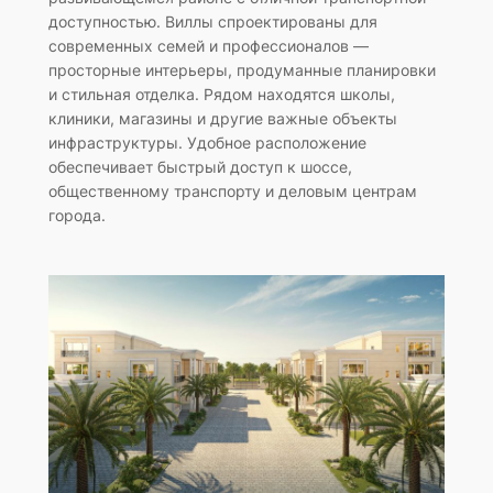
доступностью. Виллы спроектированы для
современных семей и профессионалов —
просторные интерьеры, продуманные планировки
и стильная отделка. Рядом находятся школы,
клиники, магазины и другие важные объекты
инфраструктуры. Удобное расположение
обеспечивает быстрый доступ к шоссе,
общественному транспорту и деловым центрам
города.